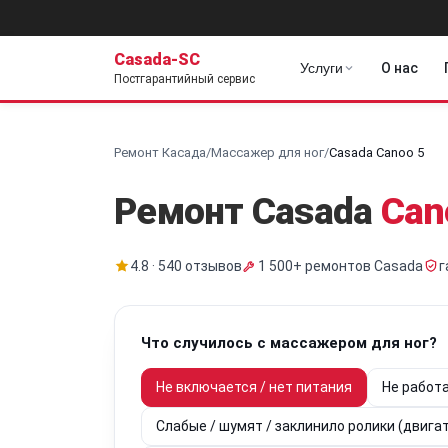
Casada-SC
Услуги
О нас
Постгарантийный сервис
Ремонт Касада
/
Массажер для ног
/
Casada Canoo 5
Ремонт Casada
Can
4.8 · 540 отзывов
1 500+ ремонтов Casada
г
Что случилось с массажером для ног?
Не включается / нет питания
Не работ
Слабые / шумят / заклинило ролики (двига