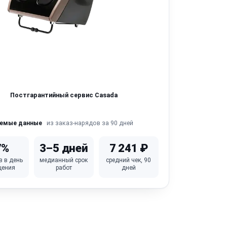
Постгарантийный сервис Casada
из заказ-нарядов за 90 дней
яемые данные
7%
3–5 дней
7 241 ₽
в в день
медианный срок
средний чек, 90
щения
работ
дней