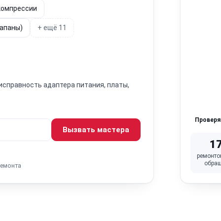
 компрессии
лапаны)
+ ещё 11
исправность адаптера питания, платы,
Провер
Вызвать мастера
1
ремонто
обра
ремонта