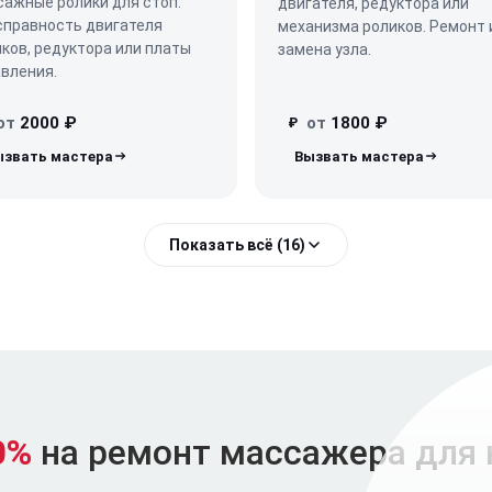
ажные ролики для стоп.
двигателя, редуктора или
справность двигателя
механизма роликов. Ремонт 
ков, редуктора или платы
замена узла.
вления.
от
2000 ₽
от
1800 ₽
₽
Показать всё (16)
0%
на ремонт массажера для 