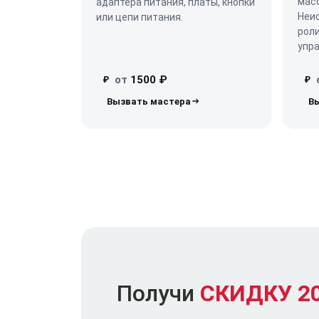
масс
адаптера питания, платы, кнопки
Неи
или цепи питания.
роли
упра
от
1500 ₽
₽
₽
Получи
СКИДКУ 2