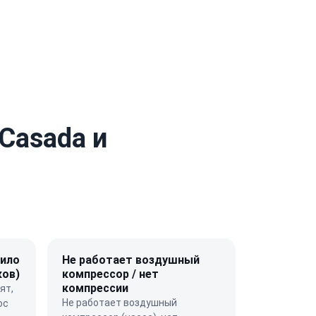
Casada и
нило
Не работает воздушный
ков)
компрессор / нет
компрессии
ят,
Не работает воздушный
ос