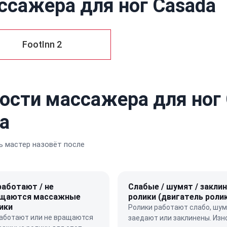
ссажера для ног Casada
FootInn 2
ости массажера для ног 
а
 мастер назовёт после
работают / не
Слабые / шумят / закли
щаются массажные
ролики (двигатель роли
ики
Ролики работают слабо, шум
работают или не вращаются
заедают или заклинены. Изн