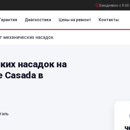
Ежедневно с 9:00 
Гарантия
Диагностика
Цены на ремонт
Контакты
т механических насадок
ких насадок на
 Casada в
таль
ч