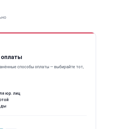
ьно
 оплаты
анённые способы оплаты — выбирайте тот,
ля юр. лиц
ртой
оды