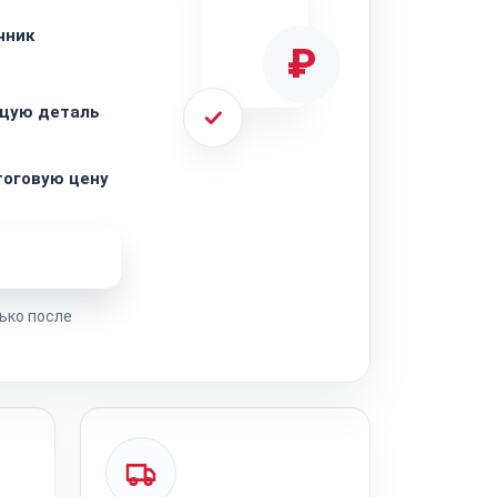
чник
₽
щую деталь
тоговую цену
ремонта
ько после