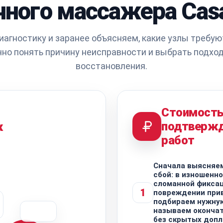
чного массажера Cas
агностику и заранее объясняем, какие узлы требую
чно понять причину неисправности и выбрать подхо
восстановления.
Стоимост
подтверж
к
работ
Сначала выясняем
сбой: в изношенно
сломанной фиксац
1
повреждении прив
подбираем нужную
называем оконча
без скрытых допл