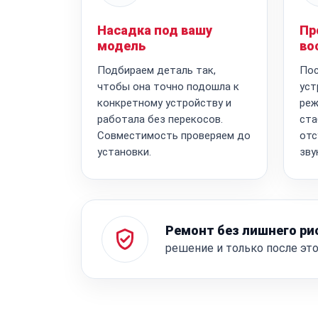
Насадка под вашу
Пр
модель
во
Подбираем деталь так,
Пос
чтобы она точно подошла к
уст
конкретному устройству и
реж
работала без перекосов.
ста
Совместимость проверяем до
отс
установки.
зву
Ремонт без лишнего ри
решение и только после эт