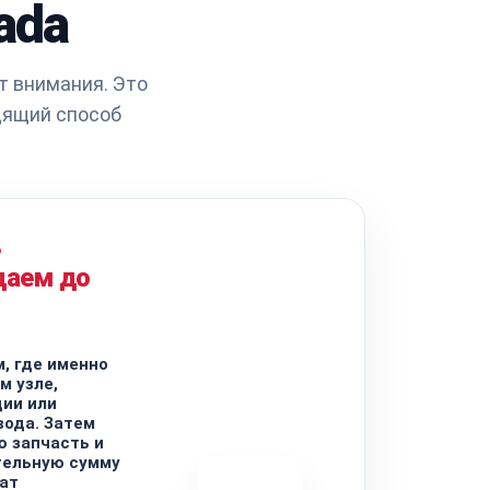
ada
т внимания. Это
дящий способ
ь
даем до
, где именно
м узле,
ии или
ода. Затем
 запчасть и
тельную сумму
ат